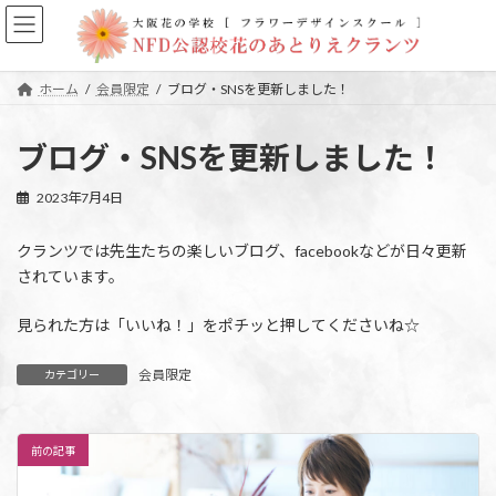
コ
ナ
ン
ビ
テ
ゲ
ン
ー
ホーム
会員限定
ブログ・SNSを更新しました！
ツ
シ
へ
ョ
ス
ン
ブログ・SNSを更新しました！
キ
に
ッ
移
2023年7月4日
プ
動
クランツでは先生たちの楽しいブログ、facebookなどが日々更新
されています。
見られた方は「いいね！」をポチッと押してくださいね☆
会員限定
カテゴリー
前の記事